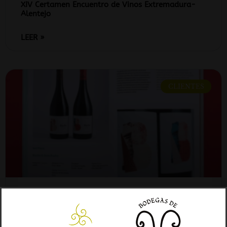
XIV Certamen Encuentro de Vinos Extremadura-
Alentejo
LEER »
CLIENTES
PREMIO FREDRIGONI A LA GAMA BUCHE
LEER »