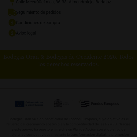
Calle Mecu00e1nica, 36-38. Almendralejo, Badajoz
Seguimiento de pedidos
Condiciones de compra
Aviso legal
Bodegas Orán & Bodegas de Occidente 2026. Todos
los derechos reservados.
Bodegas Oran ha sido beneficiaria de Fondos Europeos, cuyo objetivo es el
refuerzo del crecimiento sostenible y la competitividad de las PYMES. Gracias
a este apoyo, ha puesto en marcha un Plan de Acción con el objetivo de
mejorar su competitividad mediante la transformación digital, la promoción