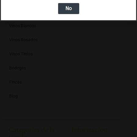
No
Cavas
Vinos Blancos
Vinos Rosados
Vinos Tintos
Bodegas
Fincas
Blog
Categorías de la
Información
tienda