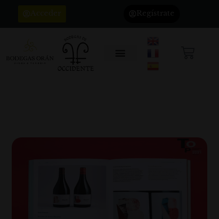
Acceder
Regístrate
PREMIO FREDRIGONI A LA
GAMA BUCHE
Clientes
,
recomendaciones
,
Sin categoría