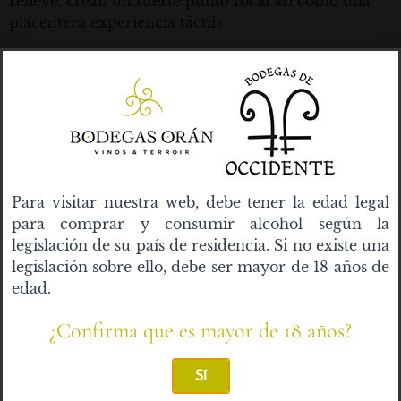
relieve, crean un fuerte punto focal así como una
placentera experiencia táctil»
Bodegas Orán y Occidente sigue cosechando el
reconocimiento de la marca, en estos momentos tan
importantes de nuestra propia historia y gracias a
todos.
–
Para visitar nuestra web, debe tener la edad legal
para comprar y consumir alcohol según la
legislación de su país de residencia. Si no existe una
legislación sobre ello, debe ser mayor de 18 años de
ANTERIOR
SIGUIENTE
Bodegas Orán & Occidente y Starlite Catalana Occidente 2021, colaboraciones que nos gustan
XIV Certamen Encuentro de Vinos Extremadura-Alentejo
edad.
¿Confirma que es mayor de 18 años?
Índice de contenidos
No headings were found on this page.
Sí
Categorías del blog