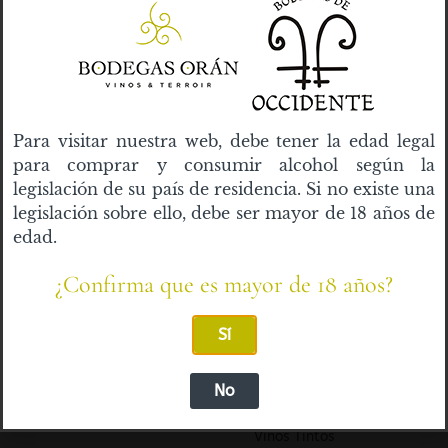
tu pedido, mejorar tu experiencia en esta web,
gestionar el acceso a tu cuenta y otros propósitos
descritos en nuestra
política de privacidad
.
Registrarse
Para visitar nuestra web, debe tener la edad legal
para comprar y consumir alcohol según la
legislación de su país de residencia. Si no existe una
legislación sobre ello, debe ser mayor de 18 años de
edad.
Categorías de la
Información
tienda
¿Confirma que es mayor de 18 años?
Cavas
Sí
Vinos Blancos
No
Vinos Rosados
Vinos Tintos