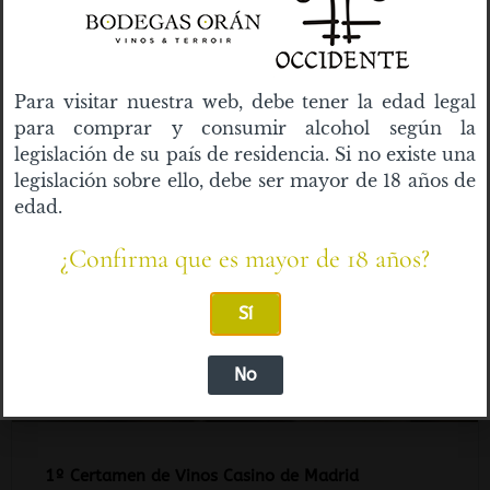
Cava Buche Brut Nature Elegido Para Esta Navidad
Para visitar nuestra web, debe tener la edad legal
LEER »
para comprar y consumir alcohol según la
legislación de su país de residencia. Si no existe una
legislación sobre ello, debe ser mayor de 18 años de
edad.
CLIENTES
¿Confirma que es mayor de 18 años?
Sí
No
1º Certamen de Vinos Casino de Madrid