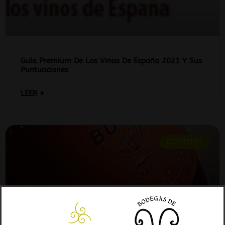
Guía Premium De Los Vinos De España 2021 Y Sus
Puntuaciones
LEER »
CLIENTES