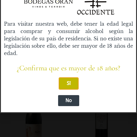
Para visitar nuestra web, debe tener la edad legal
Señorío de Orán crianza
W. ESTUCHE 2 BOTELLAS
para comprar y consumir alcohol según la
Selección Barrica botella
BUCHE Y GRAN BUCHE
legislación de su país de residencia. Si no existe una
numerada
legislación sobre ello, debe ser mayor de 18 años de
Valorado
38,00
€
con
edad.
Valorado
12,00
€
4.40
con
de 5
Añadir al carrito
5.00
de 5
¿Confirma que es mayor de 18 años?
Añadir al carrito
Sí
No