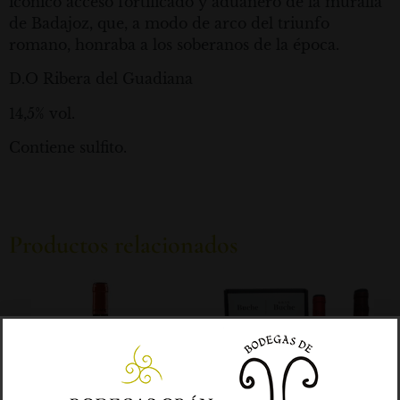
icónico acceso fortificado y aduanero de la muralla
de Badajoz, que, a modo de arco del triunfo
romano, honraba a los soberanos de la época.
D.O Ribera del Guadiana
14,5% vol.
Contiene sulfito.
Productos relacionados