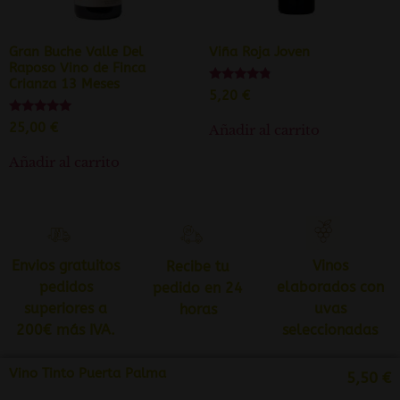
Gran Buche Valle Del
Viña Roja Joven
Raposo Vino de Finca
Crianza 13 Meses
Valorado
5,20
€
con
4.60
Valorado
25,00
€
de 5
Añadir al carrito
con
4.80
de 5
Añadir al carrito
Envios gratuitos
Vinos
Recibe tu
pedidos
elaborados con
pedido en 24
superiores a
uvas
horas
200€ más IVA.
seleccionadas
Vino Tinto Puerta Palma
5,50
€