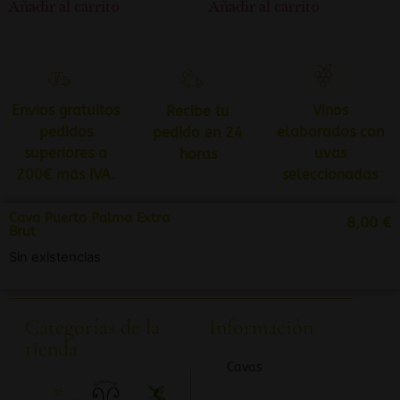
de 5
de 5
Añadir al carrito
Añadir al carrito
Envios gratuitos
Vinos
Recibe tu
pedidos
elaborados con
pedido en 24
superiores a
uvas
horas
200€ más IVA.
seleccionadas
Cava Puerta Palma Extra
8,00
€
Brut
Sin existencias
Categorías de la
Información
tienda
Cavas