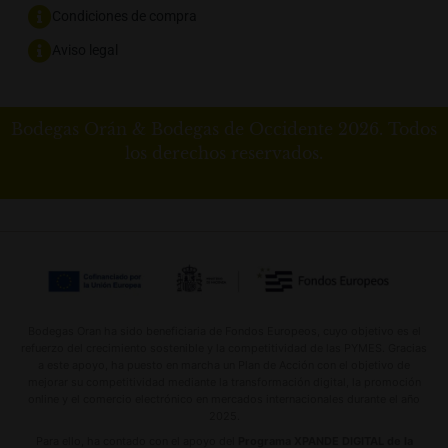
Condiciones de compra
Aviso legal
Bodegas Orán & Bodegas de Occidente 2026. Todos
los derechos reservados.
Bodegas Oran ha sido beneficiaria de Fondos Europeos, cuyo objetivo es el
refuerzo del crecimiento sostenible y la competitividad de las PYMES. Gracias
a este apoyo, ha puesto en marcha un Plan de Acción con el objetivo de
mejorar su competitividad mediante la transformación digital, la promoción
online y el comercio electrónico en mercados internacionales durante el año
2025.
Para ello, ha contado con el apoyo del
Programa XPANDE DIGITAL de la