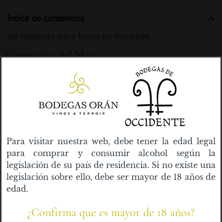
Índice de contenidos
No headings were found on this page.
Categorías del blog
Cavas
Vinos Blancos
Vinos Rosados
Para visitar nuestra web, debe tener la edad legal
Vinos Tintos
para comprar y consumir alcohol según la
legislación de su país de residencia. Si no existe una
Bodegas
legislación sobre ello, debe ser mayor de 18 años de
edad.
Fincas
¿Confirma que es mayor de 18 años?
Blog