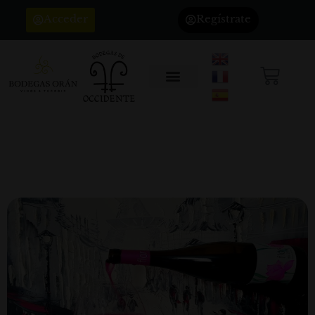
Acceder
Regístrate
Flor elegido Vino del mes, en la Costa
del Sol
Clientes