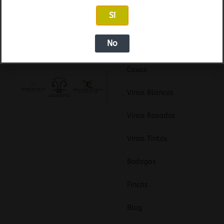
Sí
No
Categorías de la
Información
tienda
Cavas
Vinos Blancos
Vinos Rosados
Vinos Tintos
Bodegas
Fincas
Blog