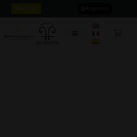
Acceder
Regístrate
«Buche Rosé» de Bodegas Occidente,
premio Gran Espiga al mejor cava
DOP al mejor cava hecho en
Extremadura
Clientes
,
recomendaciones
,
Sin categoría