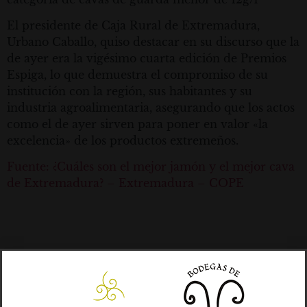
El presidente de Caja Rural de Extremadura,
Urbano Caballo, quiso destacar en su discurso que la
de ayer era la vigésimo cuarta edición de Premios
Espiga, lo que demuestra el compromiso de su
institución con la región, sus habitantes y su
industria agroalimentaria, asegurando que los actos
como el de ayer sirven para poner en valor «la
excelencia» de los productos extremeños.
Fuente: ¿Cuáles son el mejor jamón y el mejor cava
de Extremadura? – Extremadura – COPE