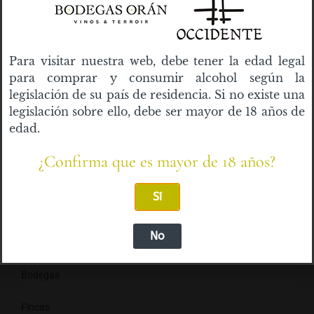
ANTERIOR
SIGUIENTE
GRAN VINITO EMPRENDEDOR
BODEGAS ORAN RECIBE TRES GALARDONES EN LOS PREMIOS ESPIGA 2024
Para visitar nuestra web, debe tener la edad legal
Índice de contenidos
para comprar y consumir alcohol según la
No headings were found on this page.
legislación de su país de residencia. Si no existe una
Categorías del blog
legislación sobre ello, debe ser mayor de 18 años de
edad.
Cavas
¿Confirma que es mayor de 18 años?
Vinos Blancos
Sí
Vinos Rosados
No
Vinos Tintos
Bodegas
Fincas